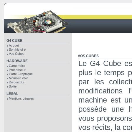
G4 CUBE
Accueil
Son histoire
Vos Cubes
VOS CUBES
HARDWARE
Le G4 Cube est
Carte mère
Processeur
plus le temps p
Carte Graphique
Mémoire vive
par les collec
Disque dur
Boitier
modifications 
LÉGAL
machine est un
Mentions Légales
possède une hi
vous proposons
vos récits, la c