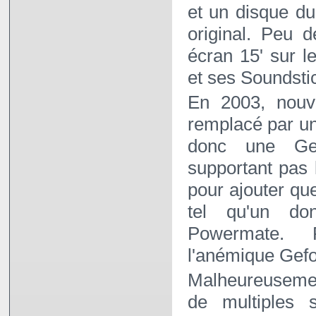
et un disque d
original. Peu 
écran 15' sur l
et ses Soundstick
En 2003, nouve
remplacé par un
donc une Ge
supportant pas l
pour ajouter qu
tel qu'un d
Powermate. 
l'anémique Gef
Malheureuseme
de multiples 