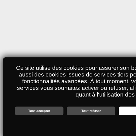
Ce site utilise des cookies pour assurer son bo
aussi des cookies issues de services tiers p
fonctionnalités avancées. À tout moment, v
services vous souhaitez activer ou refuser, af
quant à l'utilisation de
Personnalisation des services
Tout accepter
Tout refuser
Vous êtes libre de choisir quels services vous souhaitez activer. En autorisant ces
cookies et l'utilisation de technologies de suivi nécessaires à leur bon fonctionne
services, certaines fonctionnalités du site peuvent ne plus fonctionner.