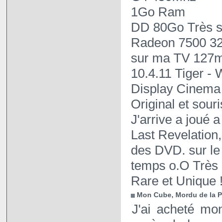
1Go Ram
DD 80Go Très s
Radeon 7500 32
sur ma TV 127m 
10.4.11 Tiger - W
Display Cinema 
Original et sou
J'arrive a joué
Last Revelation,
des DVD. sur l
temps o.O Très 
Rare et Unique !
Mon Cube, Mordu de la
J'ai acheté mo