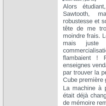
Alors étudia
Sawtooth, m
robustesse et s
tête de me tr
moindre frais. 
mais juste
commercialis
flambaient ! 
enseignes venda
par trouver la p
Cube première g
La machine à p
était déjà chan
de mémoire rem