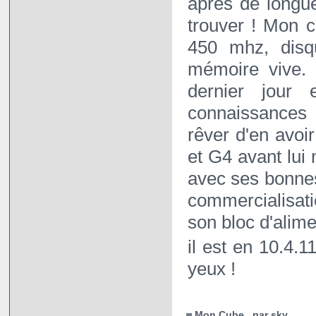
après de longu
trouver ! Mon 
450 mhz, dis
mémoire vive. 
dernier jour
connaissances 
rêver d'en avoi
et G4 avant lui 
avec ses bonne
commercialisat
son bloc d'alim
il est en 10.4.1
yeux !
Mon Cube , par sky